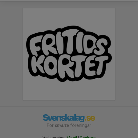
För
smarta
föreningar
Välj version:
Mobil
|
Desktop