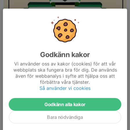
Godkänn kakor
Vi använder oss av kakor (cookies) för att vår
webbplats ska fungera bra för dig. De används
även för webbanalys i syfte att hjälpa oss att
På julafton är det 120 år sedan Stockholms atletklubb såg
förbättra våra tjänster.
dagens ljus. Det betyder att vi är en av Sveriges äldsta
Så använder vi cookies
fortfarande verksamma atletklubbar. Under året har vi firat med
allt från utmaningar i Gruvan och...
Läs mer
Godkänn alla kakor
Bara nödvändiga
Veteran-SM I styrkelyft 2025