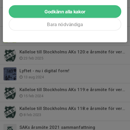
11 nov 2025
Godkänn alla kakor
Fira 120 år med Stockholms AK den 8/11!
10 aug 2025
Bara nödvändiga
Prova-på-dag med styrkelyft och tyngdlyftning i Vasaparken den 14/6
29 maj 2025
Kallelse till Stockholms AKs 120:e årsmöte för verksamhetsåret 2024
23 feb 2025
Lyftet - nu i digital form!
13 aug 2024
Kallelse till Stockholms AKs 119:e årsmöte för verksamhetsåret 2023
15 feb 2024
Kallelse till Stockholms AKs 118:e årsmöte för verksamhetsåret 2022
8 feb 2023
SAKs årsmöte 2021 sammanfattning