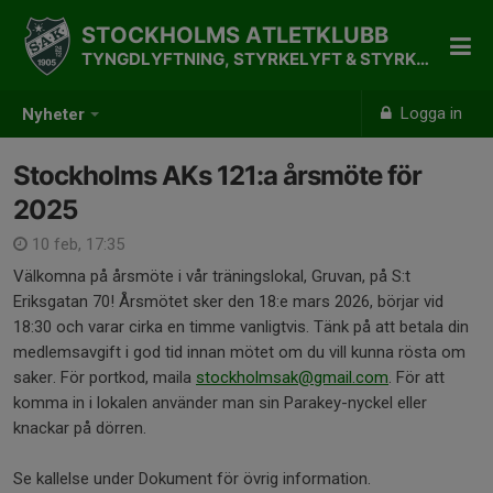
STOCKHOLMS ATLETKLUBB
TYNGDLYFTNING, STYRKELYFT & STYRKETRÄNING
Logga in
Nyheter
Stockholms AKs 121:a årsmöte för
2025
10 feb, 17:35
Välkomna på årsmöte i vår träningslokal, Gruvan, på S:t
Eriksgatan 70! Årsmötet sker den 18:e mars 2026, börjar vid
18:30 och varar cirka en timme vanligtvis. Tänk på att betala din
medlemsavgift i god tid innan mötet om du vill kunna rösta om
saker. För portkod, maila
stockholmsak@gmail.com
. För att
komma in i lokalen använder man sin Parakey-nyckel eller
knackar på dörren.
Se kallelse under Dokument för övrig information.